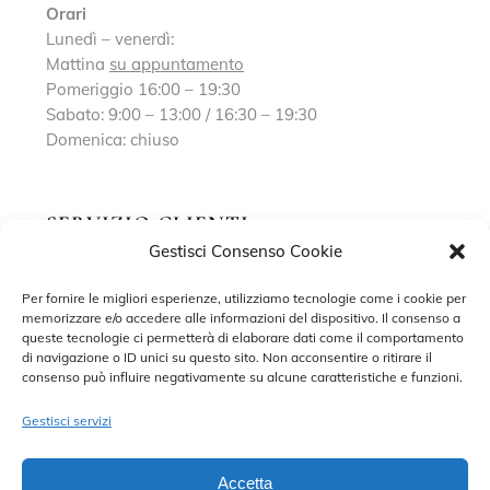
Orari
Lunedì – venerdì:
Mattina
su appuntamento
Pomeriggio 16:00 – 19:30
Sabato: 9:00 – 13:00 / 16:30 – 19:30
Domenica: chiuso
SERVIZIO CLIENTI
Gestisci Consenso Cookie
Richiedi un appuntamento
Per fornire le migliori esperienze, utilizziamo tecnologie come i cookie per
memorizzare e/o accedere alle informazioni del dispositivo. Il consenso a
Contatti
queste tecnologie ci permetterà di elaborare dati come il comportamento
di navigazione o ID unici su questo sito. Non acconsentire o ritirare il
Privacy Policy
consenso può influire negativamente su alcune caratteristiche e funzioni.
Cookie Policy
Gestisci servizi
Accetta