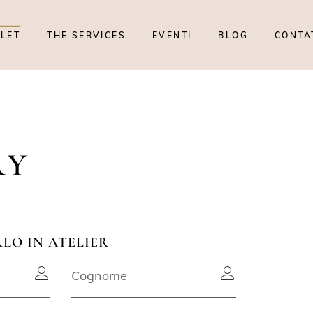
TLET
THE SERVICES
EVENTI
BLOG
CONTA
RY
RLO IN ATELIER