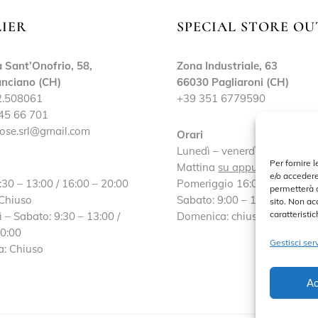
LIER
SPECIAL STORE OU
 Sant’Onofrio, 58,
Zona Industriale, 63
nciano (CH)
66030 Pagliaroni (CH)
2.508061
+39 351 6779590
45 66 701
ose.srl@gmail.com
Orari
Lunedì – venerdì:
Per fornire 
Mattina
su appuntamento
e/o accedere
:30 – 13:00 / 16:00 – 20:00
Pomeriggio 16:00 – 19:30
permetterà d
 Chiuso
Sabato: 9:00 – 13:00 / 16:30
sito. Non ac
caratteristic
 – Sabato: 9:30 – 13:00 /
Domenica: chiuso
20:00
Gestisci serv
: Chiuso
Ac