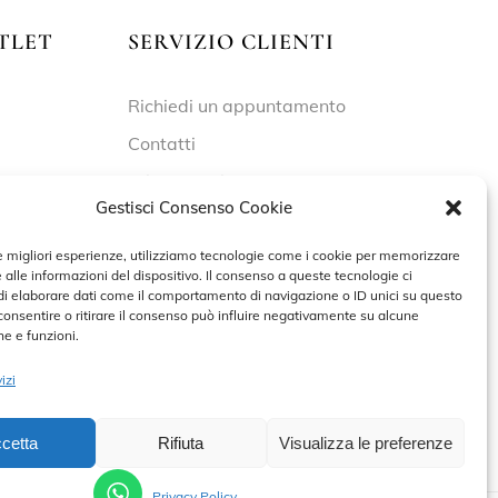
TLET
SERVIZIO CLIENTI
Richiedi un appuntamento
Contatti
Privacy Policy
Gestisci Consenso Cookie
Cookie Policy
le migliori esperienze, utilizziamo tecnologie come i cookie per memorizzare
 alle informazioni del dispositivo. Il consenso a queste tecnologie ci
i elaborare dati come il comportamento di navigazione o ID unici su questo
 – 19:30
consentire o ritirare il consenso può influire negativamente su alcune
he e funzioni.
izi
cetta
Rifiuta
Visualizza le preferenze
PRENOTA UN APPUNTAMENTO
Privacy Policy