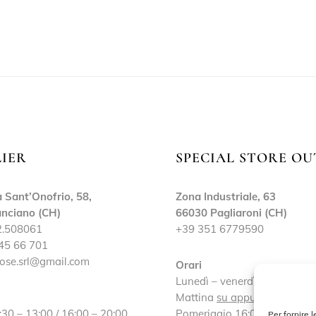
LIER
SPECIAL STORE OU
 Sant’Onofrio, 58,
Zona Industriale, 63
nciano (CH)
66030 Pagliaroni (CH)
2.508061
+39 351 6779590
45 66 701
ose.srl@gmail.com
Orari
Lunedì – venerdì:
Mattina
su appuntamento
:30 – 13:00 / 16:00 – 20:00
Pomeriggio 16:00 – 19:30
Per fornire 