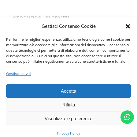
SERVIZIO CLIENTI
Gestisci Consenso Cookie
Richiedi un appuntamento
Per fornire le migliori esperienze, utilizziamo tecnologie come i cookie per
memorizzare e/o accedere alle informazioni del dispositivo. Il consenso a
Contatti
queste tecnologie ci permetterà di elaborare dati come il comportamento
di navigazione o ID unici su questo sito. Non acconsentire o ritirare il
Privacy Policy
consenso può influire negativamente su alcune caratteristiche e funzioni.
Cookie Policy
Gestisci servizi
Accetta
Rifiuta
©2022 MARISA SPOSE S.R.L. – TUTTI I DIRITTI RISERVATI.
CONTRADA SANT’ONOFRIO, 58, 66034 LANCIANO (CH) P. IVA
02227590698 – DEVELOPED BY
ADRIANO DI MATTEO
Visualizza le preferenze
CHIAMA PER UN APPUNTAMENTO
Privacy Policy