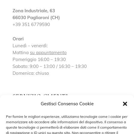
Zona Industriale, 63
66030 Pagliaroni (CH)
+39 351 6779590
Orari
Lunedì – venerdì:
Mattina
su appuntamento
Pomeriggio 16:00 – 19:30
Sabato: 9:00 – 13:00 / 16:30 – 19:30
Domenica: chiuso
SERVIZIO CLIENTI
Gestisci Consenso Cookie
Richiedi un appuntamento
Per fornire le migliori esperienze, utilizziamo tecnologie come i cookie per
memorizzare e/o accedere alle informazioni del dispositivo. Il consenso a
Contatti
queste tecnologie ci permetterà di elaborare dati come il comportamento
di navigazione o ID unici su questo sito. Non acconsentire o ritirare il
Privacy Policy