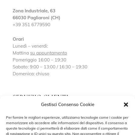
Zona Industriale, 63
66030 Pagliaroni (CH)
+39 351 6779590
Orari
Lunedì – venerdì:
Mattina
su appuntamento
Pomeriggio 16:00 – 19:30
Sabato: 9:00 – 13:00 / 16:30 – 19:30
Domenica: chiuso
SERVIZIO CLIENTI
Gestisci Consenso Cookie
Richiedi un appuntamento
Per fornire le migliori esperienze, utilizziamo tecnologie come i cookie per
memorizzare e/o accedere alle informazioni del dispositivo. Il consenso a
Contatti
queste tecnologie ci permetterà di elaborare dati come il comportamento
di navigazione o ID unici su questo sito. Non acconsentire o ritirare il
Privacy Policy