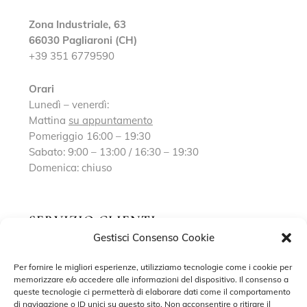
Zona Industriale, 63
66030 Pagliaroni (CH)
+39 351 6779590
Orari
Lunedì – venerdì:
Mattina
su appuntamento
Pomeriggio 16:00 – 19:30
Sabato: 9:00 – 13:00 / 16:30 – 19:30
Domenica: chiuso
SERVIZIO CLIENTI
Gestisci Consenso Cookie
Richiedi un appuntamento
Per fornire le migliori esperienze, utilizziamo tecnologie come i cookie per
memorizzare e/o accedere alle informazioni del dispositivo. Il consenso a
Contatti
queste tecnologie ci permetterà di elaborare dati come il comportamento
di navigazione o ID unici su questo sito. Non acconsentire o ritirare il
Privacy Policy