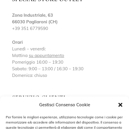
Zona Industriale, 63
66030 Pagliaroni (CH)
+39 351 6779590
Orari
Lunedì – venerdì:
Mattina
su appuntamento
Pomeriggio 16:00 – 19:30
Sabato: 9:00 – 13:00 / 16:30 – 19:30
Domenica: chiuso
SERVIZIO CLIENTI
Gestisci Consenso Cookie
Richiedi un appuntamento
Per fornire le migliori esperienze, utilizziamo tecnologie come i cookie per
memorizzare e/o accedere alle informazioni del dispositivo. Il consenso a
Contatti
queste tecnologie ci permetterà di elaborare dati come il comportamento