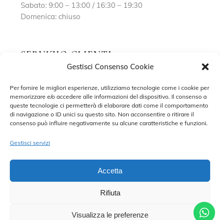
Sabato: 9:00 – 13:00 / 16:30 – 19:30
Domenica: chiuso
SERVIZIO CLIENTI
Gestisci Consenso Cookie
Richiedi un appuntamento
Per fornire le migliori esperienze, utilizziamo tecnologie come i cookie per
memorizzare e/o accedere alle informazioni del dispositivo. Il consenso a
Contatti
queste tecnologie ci permetterà di elaborare dati come il comportamento
di navigazione o ID unici su questo sito. Non acconsentire o ritirare il
Privacy Policy
consenso può influire negativamente su alcune caratteristiche e funzioni.
Cookie Policy
Gestisci servizi
Accetta
Rifiuta
©2022 MARISA SPOSE S.R.L. – TUTTI I DIRITTI RISERVATI.
CONTRADA SANT’ONOFRIO, 58, 66034 LANCIANO (CH) P. IVA
02227590698 – DEVELOPED BY
ADRIANO DI MATTEO
Visualizza le preferenze