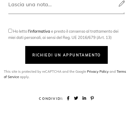
Ho letto
l'informativa
e presto il consenso al trattamento dei
miei dati personali, ai sensi del Reg. UE 2016/679 (Art. 13)
RICHIEDI UN APPUNTAMENTO
This site is protected by reCAPTCHA and the Google
Privacy Policy
and
Terms
of Service
apply.
CONDIVIDI: