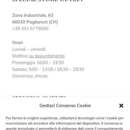
Zona Industriale, 63
66030 Pagliaroni (CH)
+39 351 6779590
Orari
Lunedì – venerdì:
Mattina
su appuntamento
Pomeriggio 16:00 – 19:30
Sabato: 9:00 – 13:00 / 16:30 – 19:30
Domenica: chiuso
SERVIZIO CLIENTI
Gestisci Consenso Cookie
Richiedi un appuntamento
Per fornire le migliori esperienze, utilizziamo tecnologie come i cookie per
memorizzare e/o accedere alle informazioni del dispositivo. Il consenso a
Contatti
queste tecnologie ci permetterà di elaborare dati come il comportamento