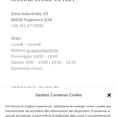
Zona Industriale, 63
66030 Pagliaroni (CH)
+39 351 6779590
Orari
Lunedì – venerdì:
Mattina
su appuntamento
Pomeriggio 16:00 – 19:30
Sabato: 9:00 – 13:00 / 16:30 – 19:30
Domenica: chiuso
SERVIZIO CLIENTI
Gestisci Consenso Cookie
Richiedi un appuntamento
Per fornire le migliori esperienze, utilizziamo tecnologie come i cookie per
memorizzare e/o accedere alle informazioni del dispositivo. Il consenso a
Contatti
queste tecnologie ci permetterà di elaborare dati come il comportamento