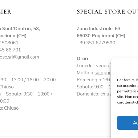
LIER
SPECIAL STORE OU
 Sant’Onofrio, 58,
Zona Industriale, 63
nciano (CH)
66030 Pagliaroni (CH)
2.508061
+39 351 6779590
45 66 701
ose.srl@gmail.com
Orari
Lunedì – venerdì:
Mattina
su appuntamento
:30 – 13:00 / 16:00 – 20:00
Pomeriggio 16:00 – 19:30
Per fornire 
e/o accedere
 Chiuso
Sabato: 9:00 – 13:00 / 16:30
permetterà d
 – Sabato: 9:30 – 13:00 /
Domenica: chiuso
sito. Non ac
20:00
caratteristic
: Chiuso
Ac