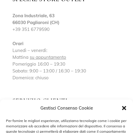
Zona Industriale, 63
66030 Pagliaroni (CH)
+39 351 6779590
Orari
Lunedì – venerdì:
Mattina
su appuntamento
Pomeriggio 16:00 – 19:30
Sabato: 9:00 – 13:00 / 16:30 – 19:30
Domenica: chiuso
SERVIZIO CLIENTI
Gestisci Consenso Cookie
Richiedi un appuntamento
Per fornire le migliori esperienze, utilizziamo tecnologie come i cookie per
memorizzare e/o accedere alle informazioni del dispositivo. Il consenso a
Contatti
queste tecnologie ci permetterà di elaborare dati come il comportamento