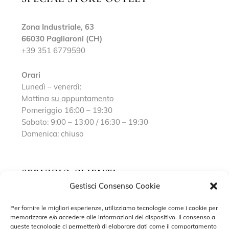
Zona Industriale, 63
66030 Pagliaroni (CH)
+39 351 6779590
Orari
Lunedì – venerdì:
Mattina
su appuntamento
Pomeriggio 16:00 – 19:30
Sabato: 9:00 – 13:00 / 16:30 – 19:30
Domenica: chiuso
SERVIZIO CLIENTI
Gestisci Consenso Cookie
Richiedi un appuntamento
Per fornire le migliori esperienze, utilizziamo tecnologie come i cookie per
memorizzare e/o accedere alle informazioni del dispositivo. Il consenso a
Contatti
queste tecnologie ci permetterà di elaborare dati come il comportamento