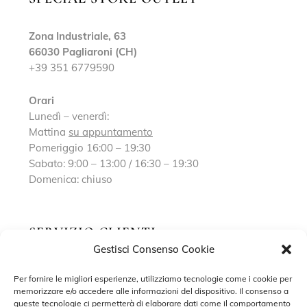
Zona Industriale, 63
66030 Pagliaroni (CH)
+39 351 6779590
Orari
Lunedì – venerdì:
Mattina
su appuntamento
Pomeriggio 16:00 – 19:30
Sabato: 9:00 – 13:00 / 16:30 – 19:30
Domenica: chiuso
SERVIZIO CLIENTI
Gestisci Consenso Cookie
Richiedi un appuntamento
Per fornire le migliori esperienze, utilizziamo tecnologie come i cookie per
memorizzare e/o accedere alle informazioni del dispositivo. Il consenso a
Contatti
queste tecnologie ci permetterà di elaborare dati come il comportamento