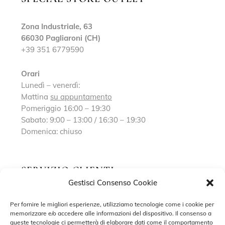
Zona Industriale, 63
66030 Pagliaroni (CH)
+39 351 6779590
Orari
Lunedì – venerdì:
Mattina
su appuntamento
Pomeriggio 16:00 – 19:30
Sabato: 9:00 – 13:00 / 16:30 – 19:30
Domenica: chiuso
SERVIZIO CLIENTI
Gestisci Consenso Cookie
Richiedi un appuntamento
Per fornire le migliori esperienze, utilizziamo tecnologie come i cookie per
memorizzare e/o accedere alle informazioni del dispositivo. Il consenso a
Contatti
queste tecnologie ci permetterà di elaborare dati come il comportamento