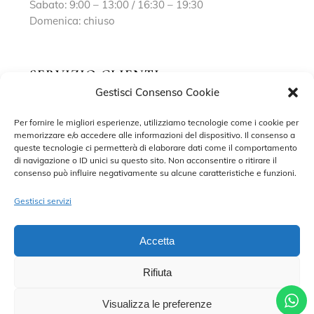
Sabato: 9:00 – 13:00 / 16:30 – 19:30
Domenica: chiuso
SERVIZIO CLIENTI
Gestisci Consenso Cookie
Richiedi un appuntamento
Per fornire le migliori esperienze, utilizziamo tecnologie come i cookie per
memorizzare e/o accedere alle informazioni del dispositivo. Il consenso a
Contatti
queste tecnologie ci permetterà di elaborare dati come il comportamento
di navigazione o ID unici su questo sito. Non acconsentire o ritirare il
Privacy Policy
consenso può influire negativamente su alcune caratteristiche e funzioni.
Cookie Policy
Gestisci servizi
Accetta
Rifiuta
©2022 MARISA SPOSE S.R.L. – TUTTI I DIRITTI RISERVATI.
CONTRADA SANT’ONOFRIO, 58, 66034 LANCIANO (CH) P. IVA
02227590698 – DEVELOPED BY
ADRIANO DI MATTEO
Visualizza le preferenze