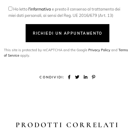
Ho letto
l'informativa
e presto il consenso al trattamento dei
miei dati personali, ai sensi del Reg. UE 2016/679 (Art. 13)
RICHIEDI UN APPUNTAMENTO
This site is protected by reCAPTCHA and the Google
Privacy Policy
and
Terms
of Service
apply.
CONDIVIDI:
PRODOTTI CORRELATI