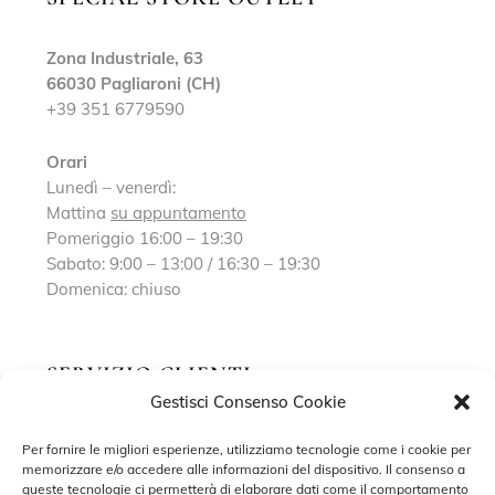
Zona Industriale, 63
66030 Pagliaroni (CH)
+39 351 6779590
Orari
Lunedì – venerdì:
Mattina
su appuntamento
Pomeriggio 16:00 – 19:30
Sabato: 9:00 – 13:00 / 16:30 – 19:30
Domenica: chiuso
SERVIZIO CLIENTI
Gestisci Consenso Cookie
Richiedi un appuntamento
Per fornire le migliori esperienze, utilizziamo tecnologie come i cookie per
memorizzare e/o accedere alle informazioni del dispositivo. Il consenso a
Contatti
queste tecnologie ci permetterà di elaborare dati come il comportamento