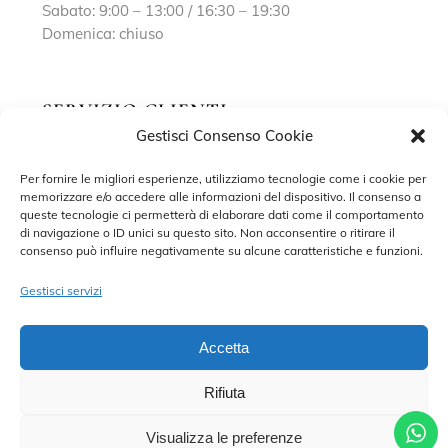
Sabato: 9:00 – 13:00 / 16:30 – 19:30
Domenica: chiuso
SERVIZIO CLIENTI
Gestisci Consenso Cookie
Richiedi un appuntamento
Per fornire le migliori esperienze, utilizziamo tecnologie come i cookie per
memorizzare e/o accedere alle informazioni del dispositivo. Il consenso a
Contatti
queste tecnologie ci permetterà di elaborare dati come il comportamento
di navigazione o ID unici su questo sito. Non acconsentire o ritirare il
Privacy Policy
consenso può influire negativamente su alcune caratteristiche e funzioni.
Cookie Policy
Gestisci servizi
Accetta
Rifiuta
©2022 MARISA SPOSE S.R.L. – TUTTI I DIRITTI RISERVATI.
CONTRADA SANT’ONOFRIO, 58, 66034 LANCIANO (CH) P. IVA
02227590698 – DEVELOPED BY
ADRIANO DI MATTEO
Visualizza le preferenze