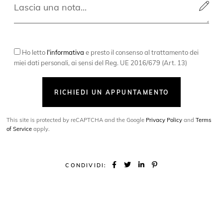
Ho letto
l'informativa
e presto il consenso al trattamento dei
miei dati personali, ai sensi del Reg. UE 2016/679 (Art. 13)
RICHIEDI UN APPUNTAMENTO
This site is protected by reCAPTCHA and the Google
Privacy Policy
and
Terms
of Service
apply.
CONDIVIDI: