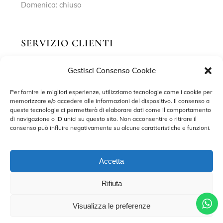
Domenica: chiuso
SERVIZIO CLIENTI
Gestisci Consenso Cookie
Richiedi un appuntamento
Contatti
Per fornire le migliori esperienze, utilizziamo tecnologie come i cookie per
memorizzare e/o accedere alle informazioni del dispositivo. Il consenso a
Privacy Policy
queste tecnologie ci permetterà di elaborare dati come il comportamento
di navigazione o ID unici su questo sito. Non acconsentire o ritirare il
Cookie Policy
consenso può influire negativamente su alcune caratteristiche e funzioni.
Accetta
Rifiuta
©2022 MARISA SPOSE S.R.L. – TUTTI I DIRITTI RISERVATI.
CONTRADA SANT’ONOFRIO, 58, 66034 LANCIANO (CH) P. IVA
02227590698 – DEVELOPED BY
ADRIANO DI MATTEO
Visualizza le preferenze