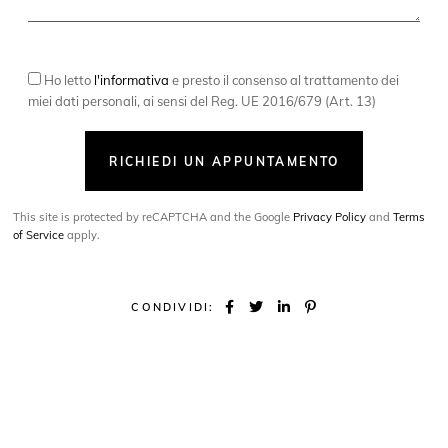
Ho letto
l'informativa
e presto il consenso al trattamento dei
miei dati personali, ai sensi del Reg. UE 2016/679 (Art. 13)
RICHIEDI UN APPUNTAMENTO
This site is protected by reCAPTCHA and the Google
Privacy Policy
and
Terms
of Service
apply.
CONDIVIDI: