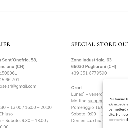
LIER
SPECIAL STORE OU
 Sant’Onofrio, 58,
Zona Industriale, 63
nciano (CH)
66030 Pagliaroni (CH)
2.508061
+39 351 6779590
45 66 701
ose.srl@gmail.com
Orari
Lunedì – venerdì:
Per fornire 
Mattina
su appuntamento
e/o accedere
:30 – 13:00 / 16:00 – 20:00
Pomeriggio 16:00 – 19:30
permetterà d
 Chiuso
Sabato: 9:00 – 13:00 / 16:30
sito. Non ac
caratteristic
 – Sabato: 9:30 – 13:00 /
Domenica: chiuso
20:00