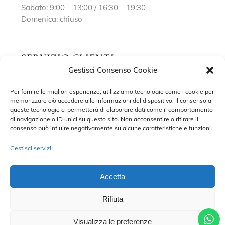
Sabato: 9:00 – 13:00 / 16:30 – 19:30
Domenica: chiuso
SERVIZIO CLIENTI
Gestisci Consenso Cookie
Richiedi un appuntamento
Per fornire le migliori esperienze, utilizziamo tecnologie come i cookie per
memorizzare e/o accedere alle informazioni del dispositivo. Il consenso a
Contatti
queste tecnologie ci permetterà di elaborare dati come il comportamento
di navigazione o ID unici su questo sito. Non acconsentire o ritirare il
Privacy Policy
consenso può influire negativamente su alcune caratteristiche e funzioni.
Cookie Policy
Gestisci servizi
Accetta
Rifiuta
©2022 MARISA SPOSE S.R.L. – TUTTI I DIRITTI RISERVATI.
CONTRADA SANT’ONOFRIO, 58, 66034 LANCIANO (CH) P. IVA
02227590698 – DEVELOPED BY
ADRIANO DI MATTEO
Visualizza le preferenze