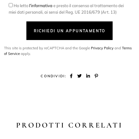
Ho letto
l'informativa
e presto il consenso al trattamento dei
miei dati personali, ai sensi del Reg. UE 2016/679 (Art. 13)
RICHIEDI UN APPUNTAMENTO
This site is protected by reCAPTCHA and the Google
Privacy Policy
and
Terms
of Service
apply.
CONDIVIDI:
PRODOTTI CORRELATI