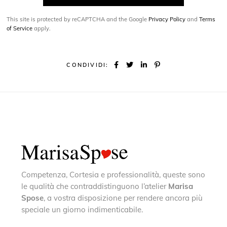
This site is protected by reCAPTCHA and the Google
Privacy Policy
and
Terms
of Service
apply.
CONDIVIDI:
Competenza, Cortesia e professionalità, queste sono
le qualità che contraddistinguono l’atelier
Marisa
Spose
, a vostra disposizione per rendere ancora più
speciale un giorno indimenticabile.