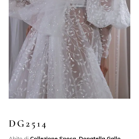
DG2514
Abito di
Collezione Sposa
,
Donatella Gallo