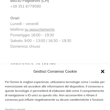
66030 Pagliaroni (CH)
+39 351 6779590
Orari
Lunedì – venerdì:
Mattina
su appuntamento
Pomeriggio 16:00 – 19:30
Sabato: 9:00 – 13:00 / 16:30 – 19:30
Domenica: chiuso
SERVIZIO CLIENTI
Gestisci Consenso Cookie
Richiedi un appuntamento
Per fornire le migliori esperienze, utilizziamo tecnologie come i cookie per
memorizzare e/o accedere alle informazioni del dispositivo. Il consenso a
Contatti
queste tecnologie ci permetterà di elaborare dati come il comportamento
di navigazione o ID unici su questo sito. Non acconsentire o ritirare il
Privacy Policy
consenso può influire negativamente su alcune caratteristiche e funzioni.
Cookie Policy
Gestisci servizi