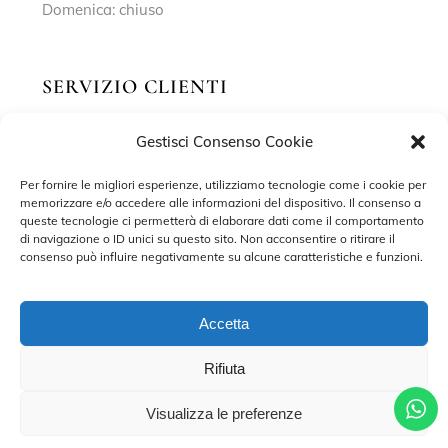
Domenica: chiuso
SERVIZIO CLIENTI
Gestisci Consenso Cookie
Richiedi un appuntamento
Contatti
Per fornire le migliori esperienze, utilizziamo tecnologie come i cookie per
memorizzare e/o accedere alle informazioni del dispositivo. Il consenso a
Privacy Policy
queste tecnologie ci permetterà di elaborare dati come il comportamento
di navigazione o ID unici su questo sito. Non acconsentire o ritirare il
Cookie Policy
consenso può influire negativamente su alcune caratteristiche e funzioni.
Accetta
Rifiuta
©2022 MARISA SPOSE S.R.L. – TUTTI I DIRITTI RISERVATI.
CONTRADA SANT’ONOFRIO, 58, 66034 LANCIANO (CH) P. IVA
02227590698 – DEVELOPED BY
ADRIANO DI MATTEO
Visualizza le preferenze