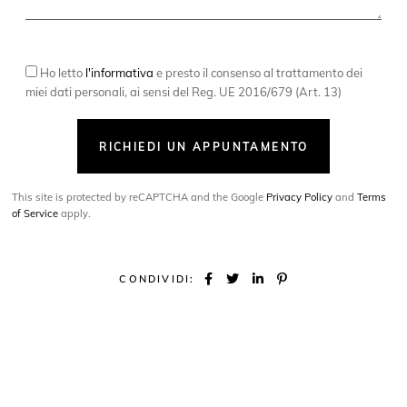
Ho letto
l'informativa
e presto il consenso al trattamento dei
miei dati personali, ai sensi del Reg. UE 2016/679 (Art. 13)
RICHIEDI UN APPUNTAMENTO
This site is protected by reCAPTCHA and the Google
Privacy Policy
and
Terms
of Service
apply.
CONDIVIDI: