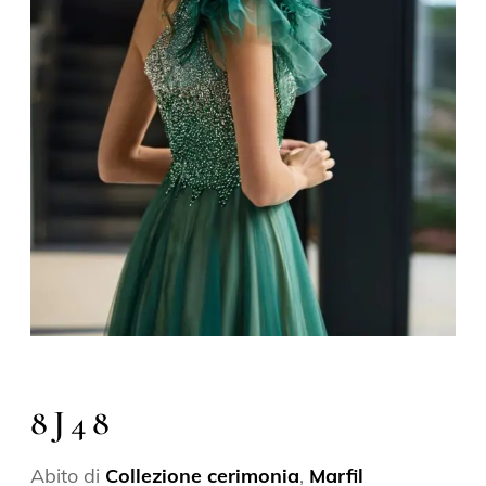
8J48
Abito di
Collezione cerimonia
,
Marfil