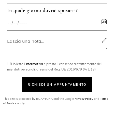
In quale giorno dovrai sposarti?
Ho letto
l'informativa
e presto il consenso al trattamento dei
miei dati personali, ai sensi del Reg. UE 2016/679 (Art. 13)
RICHIEDI UN APPUNTAMENTO
This site is protected by reCAPTCHA and the Google
Privacy Policy
and
Terms
of Service
apply.