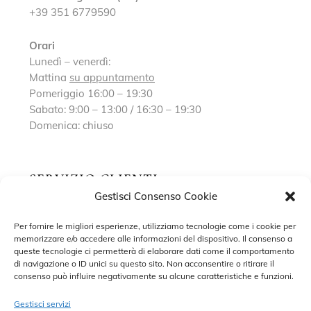
+39 351 6779590
Orari
Lunedì – venerdì:
Mattina
su appuntamento
Pomeriggio 16:00 – 19:30
Sabato: 9:00 – 13:00 / 16:30 – 19:30
Domenica: chiuso
SERVIZIO CLIENTI
Gestisci Consenso Cookie
Richiedi un appuntamento
Per fornire le migliori esperienze, utilizziamo tecnologie come i cookie per
memorizzare e/o accedere alle informazioni del dispositivo. Il consenso a
Contatti
queste tecnologie ci permetterà di elaborare dati come il comportamento
di navigazione o ID unici su questo sito. Non acconsentire o ritirare il
Privacy Policy
consenso può influire negativamente su alcune caratteristiche e funzioni.
Cookie Policy
Gestisci servizi