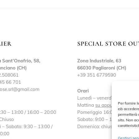
LIER
SPECIAL STORE OU
 Sant’Onofrio, 58,
Zona Industriale, 63
nciano (CH)
66030 Pagliaroni (CH)
2.508061
+39 351 6779590
45 66 701
ose.srl@gmail.com
Orari
Lunedì – venerdì:
Per fornire 
Mattina
su appuntamento
e/o accedere
:30 – 13:00 / 16:00 – 20:00
Pomeriggio 16:00 – 19:30
permetterà d
 Chiuso
Sabato: 9:00 – 13:00 / 16:30
sito. Non ac
caratteristic
 – Sabato: 9:30 – 13:00 /
Domenica: chiuso
20:00
Gestisci serv