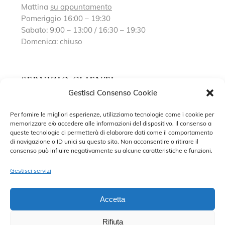
Mattina
su appuntamento
Pomeriggio 16:00 – 19:30
Sabato: 9:00 – 13:00 / 16:30 – 19:30
Domenica: chiuso
SERVIZIO CLIENTI
Gestisci Consenso Cookie
Richiedi un appuntamento
Per fornire le migliori esperienze, utilizziamo tecnologie come i cookie per
memorizzare e/o accedere alle informazioni del dispositivo. Il consenso a
Contatti
queste tecnologie ci permetterà di elaborare dati come il comportamento
di navigazione o ID unici su questo sito. Non acconsentire o ritirare il
Privacy Policy
consenso può influire negativamente su alcune caratteristiche e funzioni.
Cookie Policy
Gestisci servizi
Accetta
Rifiuta