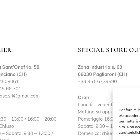
LIER
SPECIAL STORE OU
 Sant’Onofrio, 58,
Zona Industriale, 63
nciano (CH)
66030 Pagliaroni (CH)
2.508061
+39 351 6779590
45 66 701
ose.srl@gmail.com
Orari
Lunedì – venerdì:
Per fornire 
Mattina
su appuntamento
e/o accedere
:30 – 13:00 / 16:00 – 20:00
Pomeriggio 16:00 – 19:30
permetterà d
 Chiuso
Sabato: 9:00 – 13:00 / 16:30
sito. Non ac
caratteristic
 – Sabato: 9:30 – 13:00 /
Domenica: chiuso