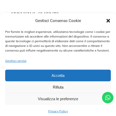
SERVIZIO CLIENTI
Gestisci Consenso Cookie
Richiedi un appuntamento
Per fornire le migliori esperienze, utilizziamo tecnologie come i cookie per
memorizzare e/o accedere alle informazioni del dispositivo. Il consenso a
Contatti
queste tecnologie ci permetterà di elaborare dati come il comportamento
di navigazione o ID unici su questo sito. Non acconsentire o ritirare il
Privacy Policy
consenso può influire negativamente su alcune caratteristiche e funzioni.
Cookie Policy
Gestisci servizi
Accetta
Rifiuta
©2022 MARISA SPOSE S.R.L. – TUTTI I DIRITTI RISERVATI.
CONTRADA SANT’ONOFRIO, 58, 66034 LANCIANO (CH) P. IVA
02227590698 – DEVELOPED BY
ADRIANO DI MATTEO
Visualizza le preferenze
CHIAMA PER UN APPUNTAMENTO
Privacy Policy