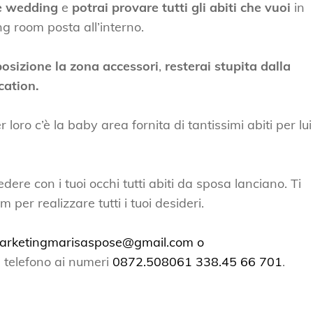
re wedding
e
potrai provare tutti gli abiti che vuoi
in
ng room posta all’interno.
posizione la zona accessori
,
resterai stupita dalla
cation.
ro c’è la baby area fornita di tantissimi abiti per lui 
dere con i tuoi occhi tutti abiti da sposa lanciano. Ti
er realizzare tutti i tuoi desideri.
arketingmarisaspose@gmail.com o
 telefono ai numeri
0872.508061
338.45 66 701
.