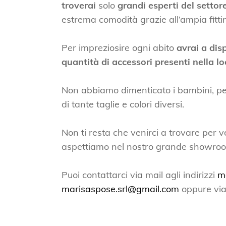
troverai
solo
grandi esperti del setto
estrema comodità grazie all’ampia fitti
Per impreziosire ogni abito
avrai a dis
quantità di accessori presenti nella lo
Non abbiamo dimenticato i bambini, per lo
di tante taglie e colori diversi.
Non ti resta che venirci a trovare per ve
aspettiamo nel nostro grande showroom p
Puoi contattarci via mail agli indirizzi
m
marisaspose.srl@gmail.com
oppure via