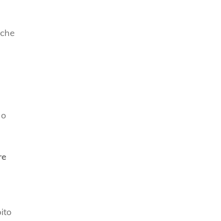
nche
 o
re
ito