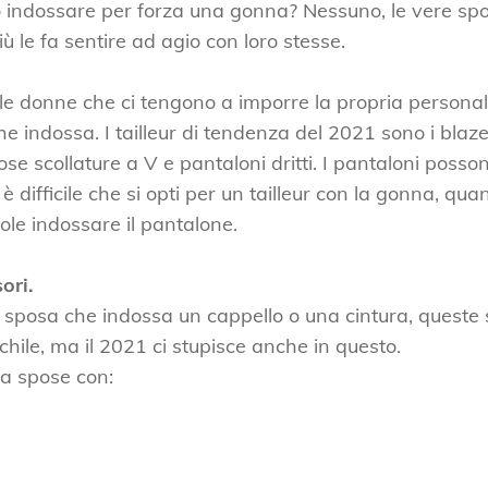
o indossare per forza una gonna? Nessuno, le vere sp
ù le fa sentire ad agio con loro stesse.
ù le donne che ci tengono a imporre la propria personal
he indossa. I tailleur di tendenza del 2021 sono i blaze
ose scollature a V e pantaloni dritti. I pantaloni posso
è difficile che si opti per un tailleur con la gonna, qu
uole indossare il pantalone.
ori.
 sposa che indossa un cappello o una cintura, queste
schile, ma il 2021 ci stupisce anche in questo.
ta spose con: