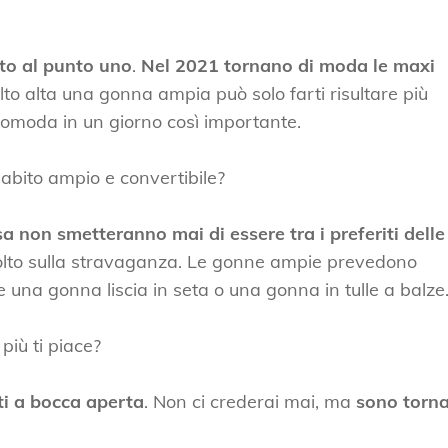
ato al punto uno
.
Nel 2021 tornano di moda le maxi
to alta una gonna ampia può solo farti risultare più
scomoda in un giorno così importante.
abito ampio e convertibile?
sa non smetteranno mai di essere tra i preferiti delle
molto sulla stravaganza. Le gonne ampie prevedono
re una gonna liscia in seta o una gonna in tulle a balze
più ti piace?
ti a bocca aperta
. Non ci crederai mai, ma
sono torna