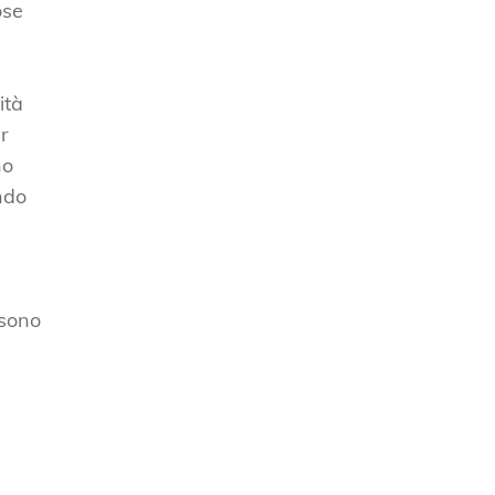
ose
ità
r
no
ando
 sono